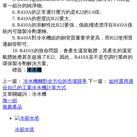
單一組分的純淨物。
6. R410A的正常運行壓力約是R22的1.6倍。
7. R410A的密度比R22要大。
8. R410A的溶解性比R22要強，係統殘渣漂浮在R410A係
統內可隨製冷劑運轉。
9. R410A對冷水機組的銅管質量要求更高，而R22使用普
通銅管即可。
10. R410A的致命問題：會產生溫室氣體，其產生的溫室
氣體效應甚至超過了R22。因此，R410A並不是空調行業終的
環保製冷劑解決方案。
標簽：
冷水機
上一篇：
冷水機麵對全方位的市場競爭
下一篇：
如何選用適
合自己的工業冷水機計算方式
文章關鍵詞：冷水機
換一組
推薦產品
冷卻水塔